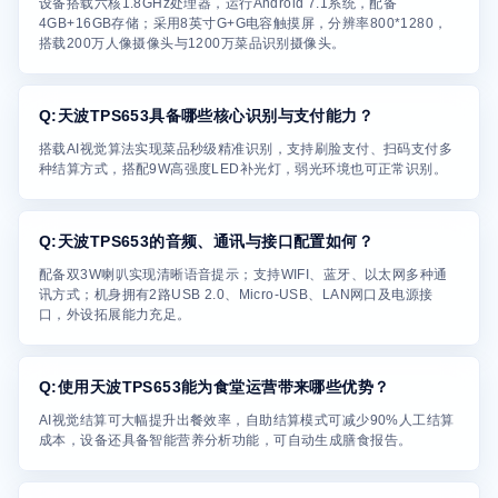
设备搭载六核1.8GHz处理器，运行Android 7.1系统，配备
4GB+16GB存储；采用8英寸G+G电容触摸屏，分辨率800*1280，
搭载200万人像摄像头与1200万菜品识别摄像头。
Q:天波TPS653具备哪些核心识别与支付能力？
搭载AI视觉算法实现菜品秒级精准识别，支持刷脸支付、扫码支付多
种结算方式，搭配9W高强度LED补光灯，弱光环境也可正常识别。
Q:天波TPS653的音频、通讯与接口配置如何？
配备双3W喇叭实现清晰语音提示；支持WIFI、蓝牙、以太网多种通
讯方式；机身拥有2路USB 2.0、Micro-USB、LAN网口及电源接
口，外设拓展能力充足。
Q:使用天波TPS653能为食堂运营带来哪些优势？
AI视觉结算可大幅提升出餐效率，自助结算模式可减少90%人工结算
成本，设备还具备智能营养分析功能，可自动生成膳食报告。